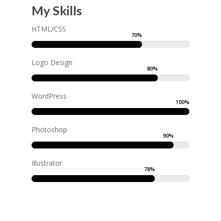
My Skills
HTML/CSS
70
%
Logo Design
80
%
WordPress
100
%
Photoshop
90
%
Illustrator
78
%