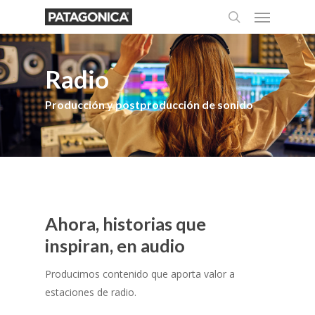
Menu
Skip
to
search
main
content
Radio
Producción y postproducción de sonido
Ahora, historias que
inspiran, en audio
Producimos contenido que aporta valor a
estaciones de radio.